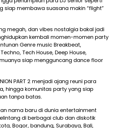
ngga penampilan para DJ senior seperti
yang siap membawa suasana makin “flight”
ng megah, dan vibes nostalgia bakal jadi
nghidupkan kembali momen-momen party
lantunan Genre music Breakbeat,
, Techno, Tech House, Deep House,
emuanya siap mengguncang dance floor
NION PART 2 menjadi ajang reuni para
ma, hingga komunitas party yang siap
an tanpa batas.
kan nama baru di dunia entertainment
intang di berbagai club dan diskotik
kota, Bogor, bandung, Surabaya, Bali,