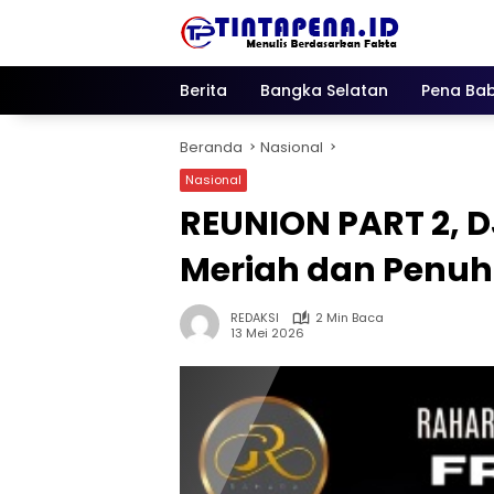
Langsung
ke
konten
Berita
Bangka Selatan
Pena Bab
Beranda
Nasional
Nasional
REUNION PART 2, DJ
Meriah dan Penuh
REDAKSI
2 Min Baca
13 Mei 2026