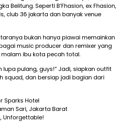
a Belitung. Seperti B’Fhasion, ex Fhasion,
gals, club 36 jakarta dan banyak venue
antaranya bukan hanya piawai memainkan
sebagai music producer dan remixer yang
malam ibu kota pecah total.
n lupa pulang, guys!” Jadi, siapkan outfit
uh squad, dan bersiap jadi bagian dari
r Sparks Hotel
aman Sari, Jakarta Barat
, Unforgettable!