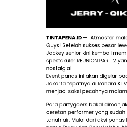
TINTAPENA.ID —
Atmosfer mala
Guys! Setelah sukses besar lewa
Jockey senior kini kembali me
spektakuler REUNION PART 2 yang
nostalgia!
Event panas ini akan digelar pa
Jakarta tepatnya di Rahara KT
menjadi saksi pecahnya malam p
Para partygoers bakal dimanja
deretan performer yang sudah t
tanah air. Mulai dari aksi pana