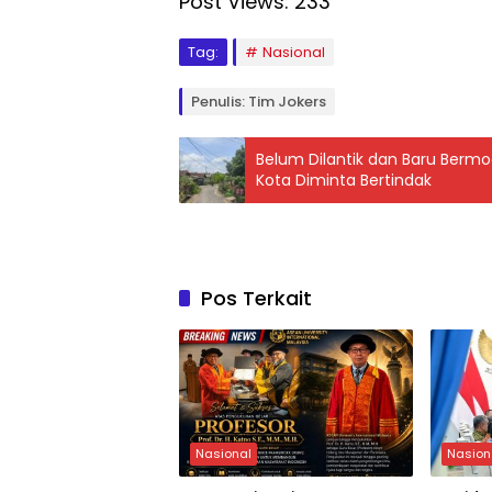
Post Views:
233
Tag:
Nasional
Penulis: Tim Jokers
Belum Dilantik dan Baru Bermod
Kota Diminta Bertindak
Pos Terkait
Nasional
Nasion