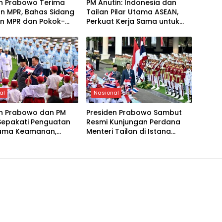
en Prabowo Terima
PM Anutin: Indonesia dan
n MPR, Bahas Sidang
Tailan Pilar Utama ASEAN,
n MPR dan Pokok-
Perkuat Kerja Sama untuk
Haluan Negara
Majukan Kawasan
al
Nasional
en Prabowo dan PM
Presiden Prabowo Sambut
Sepakati Penguatan
Resmi Kunjungan Perdana
Sama Keamanan,
Menteri Tailan di Istana
, hingga Peran
Merdeka