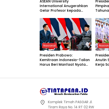
ASEAN University
Presid
International Anugerahkan
Pimpina
Gelar Profesor kepada
Tahuna
Ketua Umum Senkom Mitra
Pokok 
Polri
Nasional
Nasion
Presiden Prabowo:
Presid
Kemitraan Indonesia–Tailan
Anutin 
Harus Beri Manfaat Nyata
Kerja 
bagi Rakyat
Ekonomi
ASEAN
Komplek Timah PASGAR Jl.
Tiram Raya No. 14 RT 02 RW