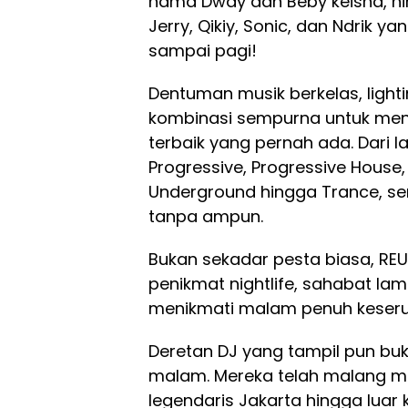
nama Dway dan Beby keisha, hi
Jerry, Qikiy, Sonic, dan Ndrik 
sampai pagi!
Dentuman musik berkelas, lighti
kombinasi sempurna untuk me
terbaik yang pernah ada. Dari 
Progressive, Progressive House
Underground hingga Trance, s
tanpa ampun.
Bukan sekadar pesta biasa, REU
penikmat nightlife, sahabat la
menikmati malam penuh keseru
Deretan DJ yang tampil pun bu
malam. Mereka telah malang mel
legendaris Jakarta hingga luar 