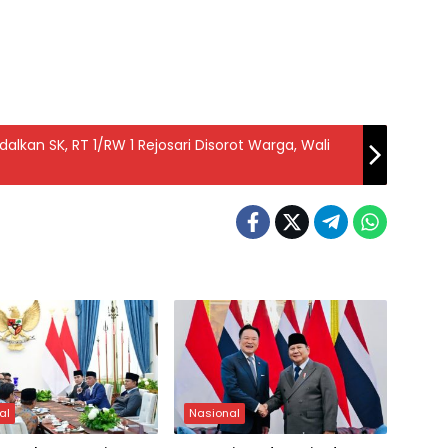
alkan SK, RT 1/RW 1 Rejosari Disorot Warga, Wali
al
Nasional