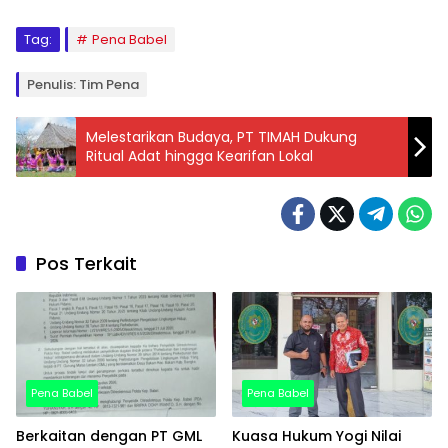
Tag:
Pena Babel
Penulis: Tim Pena
Melestarikan Budaya, PT TIMAH Dukung
Ritual Adat hingga Kearifan Lokal
Pos Terkait
Pena Babel
Pena Babel
Berkaitan dengan PT GML
Kuasa Hukum Yogi Nilai