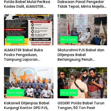
Polda Babel Mulai Periksa
Dakwaan Pasal Pengedar
Kades Dalil, ALMASTER
Tidak Tepat, Minta Majelis
Minta Delapan Kades Lain
Hakim Utamakan Fakta
Ikut Dipanggil
Persidangan
Pena Babel
Pena Babel
ALMASTER Babel Buka
Silaturahmi PJS Babel dan
Posko Pengaduan,
Ditjenpas Babel
Tampung Laporan
Berlangsung Penuh
Masyarakat Terkait Timah
Keakraban, PJS Award
yang Diamankan Satgas
Diserahkan kepada Ade
Agustina
Pena Babel
Pena Babel
Kakanwil Ditjenpas Babel
GEGER! Polda Babel Turun
Kunjungi Kantor DPD PJS,
Tangan, 50 Ton Pasir