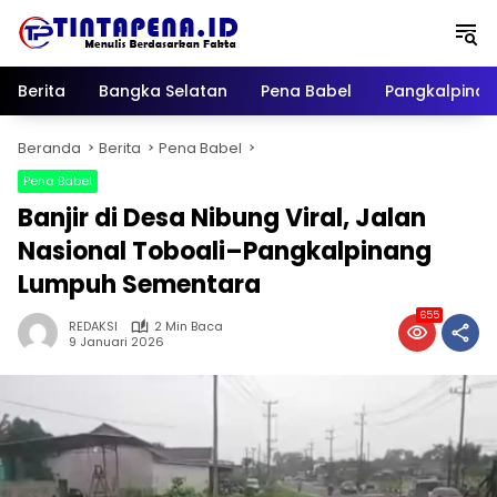
Langsung
ke
konten
Berita
Bangka Selatan
Pena Babel
Pangkalpina
Beranda
Berita
Pena Babel
Pena Babel
Banjir di Desa Nibung Viral, Jalan
Nasional Toboali–Pangkalpinang
Lumpuh Sementara
655
REDAKSI
2 Min Baca
9 Januari 2026