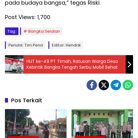
pada budaya bangsa,” tegas Riski.
Post Views:
1,700
Tag:
Bangka Selatan
Penulis: Tim Pena
Editor: Hendrik
HUT ke-49 PT Timah, Ratusan Warga Desa
Kebintik Bangka Tengah Serbu Mobil Sehat
Pos Terkait