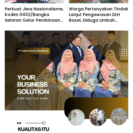
Perkuat Jiwa Nasionalisme,
Warga Pertanyakan Tindak
Kodim 0432/Bangka
Lanjut Pengawasan DLH
Selatan Gelar Pembinaan
Basel, Diduga Limbah
Kesadaran Bela Negara
Tambak Udang Kembali
Cemari Sungai Desa Pasir
Putih