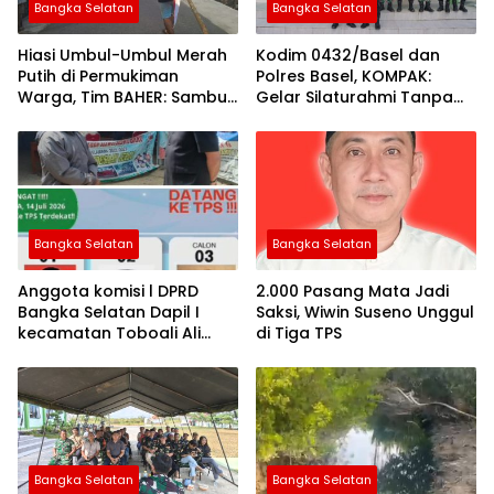
Bangka Selatan
Bangka Selatan
Hiasi Umbul-Umbul Merah
Kodim 0432/Basel dan
Putih di Permukiman
Polres Basel, KOMPAK:
Warga, Tim BAHER: Sambut
Gelar Silaturahmi Tanpa
Dirgahayu RI ke-81
Batas
Bangka Selatan
Bangka Selatan
Anggota komisi l DPRD
2.000 Pasang Mata Jadi
Bangka Selatan Dapil I
Saksi, Wiwin Suseno Unggul
kecamatan Toboali Ali
di Tiga TPS
Muzakir Ikut Hadir di
Pilkades Desa Jeriji
Bangka Selatan
Bangka Selatan