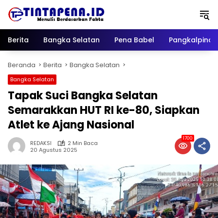
Langsung
ke
konten
Berita
Bangka Selatan
Pena Babel
Pangkalpina
Beranda
Berita
Bangka Selatan
Bangka Selatan
Tapak Suci Bangka Selatan
Semarakkan HUT RI ke-80, Siapkan
Atlet ke Ajang Nasional
1700
REDAKSI
2 Min Baca
20 Agustus 2025