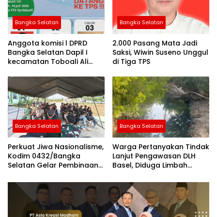
Bangka Selatan
Bangka Selatan
Anggota komisi l DPRD
2.000 Pasang Mata Jadi
Bangka Selatan Dapil I
Saksi, Wiwin Suseno Unggul
kecamatan Toboali Ali
di Tiga TPS
Muzakir Ikut Hadir di
Pilkades Desa Jeriji
Bangka Selatan
Bangka Selatan
Perkuat Jiwa Nasionalisme,
Warga Pertanyakan Tindak
Kodim 0432/Bangka
Lanjut Pengawasan DLH
Selatan Gelar Pembinaan
Basel, Diduga Limbah
Kesadaran Bela Negara
Tambak Udang Kembali
Cemari Sungai Desa Pasir
Putih