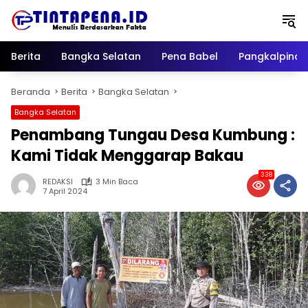
Langsung
ke
konten
Berita
Bangka Selatan
Pena Babel
Pangkalpina
Beranda
Berita
Bangka Selatan
Bangka Selatan
Penambang Tungau Desa Kumbung :
Kami Tidak Menggarap Bakau
338
REDAKSI
3 Min Baca
7 April 2024