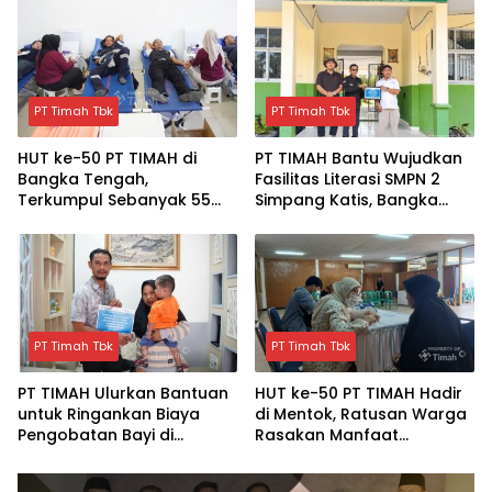
Impian
Kesehatan Gratis
PT Timah Tbk
PT Timah Tbk
HUT ke-50 PT TIMAH di
PT TIMAH Bantu Wujudkan
Bangka Tengah,
Fasilitas Literasi SMPN 2
Terkumpul Sebanyak 55
Simpang Katis, Bangka
kantong Darah
Tengah
PT Timah Tbk
PT Timah Tbk
PT TIMAH Ulurkan Bantuan
HUT ke-50 PT TIMAH Hadir
untuk Ringankan Biaya
di Mentok, Ratusan Warga
Pengobatan Bayi di
Rasakan Manfaat
Pangkalpinang
Pelayanan Kesehatan
Gratis