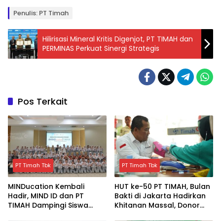
Penulis: PT Timah
Hilirisasi Mineral Kritis Digenjot, PT TIMAH dan
PERMINAS Perkuat Sinergi Strategis
Pos Terkait
PT Timah Tbk
PT Timah Tbk
MINDucation Kembali
HUT ke-50 PT TIMAH, Bulan
Hadir, MIND ID dan PT
Bakti di Jakarta Hadirkan
TIMAH Dampingi Siswa
Khitanan Massal, Donor
Pemali Kejar Kampus
Darah, dan Layanan