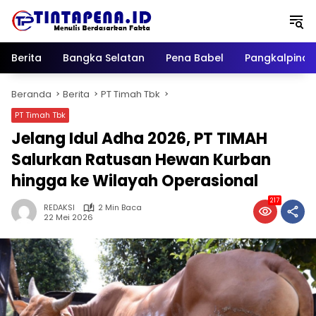
Langsung
ke
konten
Berita
Bangka Selatan
Pena Babel
Pangkalpina
Beranda
Berita
PT Timah Tbk
PT Timah Tbk
Jelang Idul Adha 2026, PT TIMAH
Salurkan Ratusan Hewan Kurban
hingga ke Wilayah Operasional
217
REDAKSI
2 Min Baca
22 Mei 2026