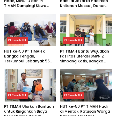
Hadir, MIND ID dan PT
Bakti di Jakarta Hadirkan
TIMAH Dampingi Siswa
Khitanan Massal, Donor
Pemali Kejar Kampus
Darah, dan Layanan
Impian
Kesehatan Gratis
PT Timah Tbk
PT Timah Tbk
HUT ke-50 PT TIMAH di
PT TIMAH Bantu Wujudkan
Bangka Tengah,
Fasilitas Literasi SMPN 2
Terkumpul Sebanyak 55
Simpang Katis, Bangka
kantong Darah
Tengah
PT Timah Tbk
PT Timah Tbk
PT TIMAH Ulurkan Bantuan
HUT ke-50 PT TIMAH Hadir
untuk Ringankan Biaya
di Mentok, Ratusan Warga