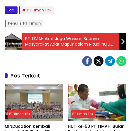
Tag:
PT Timah Tbk
Penulis: PT Timah
PT TIMAH Aktif Jaga Warisan Budaya
Masyarakat Adat Mapur dalam Ritual Nuju
Jerami
Pos Terkait
PT Timah Tbk
PT Timah Tbk
MINDucation Kembali
HUT ke-50 PT TIMAH, Bulan