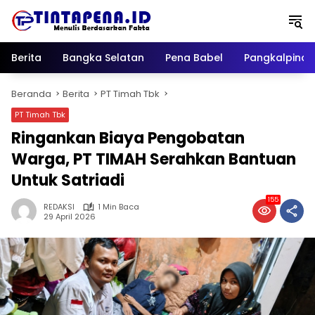
Langsung
ke
konten
Berita
Bangka Selatan
Pena Babel
Pangkalpina
Beranda
Berita
PT Timah Tbk
PT Timah Tbk
Ringankan Biaya Pengobatan
Warga, PT TIMAH Serahkan Bantuan
Untuk Satriadi
155
REDAKSI
1 Min Baca
29 April 2026