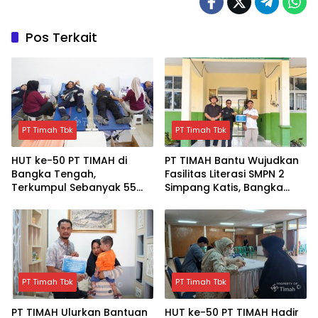
Pos Terkait
PT Timah Tbk
PT Timah Tbk
HUT ke-50 PT TIMAH di
PT TIMAH Bantu Wujudkan
Bangka Tengah,
Fasilitas Literasi SMPN 2
Terkumpul Sebanyak 55
Simpang Katis, Bangka
kantong Darah
Tengah
PT Timah Tbk
PT Timah Tbk
PT TIMAH Ulurkan Bantuan
HUT ke-50 PT TIMAH Hadir