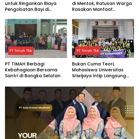
untuk Ringankan Biaya
di Mentok, Ratusan Warga
Pengobatan Bayi di
Rasakan Manfaat
Pangkalpinang
Pelayanan Kesehatan
Gratis
PT Timah Tbk
PT Timah Tbk
PT TIMAH Berbagi
Bukan Cuma Teori,
Kebahagiaan Bersama
Mahasiswa Universitas
Santri di Bangka Selatan
Sriwijaya Intip Langsung
Proses Penambangan
TIMAH