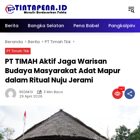
Langsung
ke
konten
Berita
Bangka Selatan
Pena Babel
Pangkalpina
Beranda
Berita
PT Timah Tbk
PT Timah Tbk
PT TIMAH Aktif Jaga Warisan
Budaya Masyarakat Adat Mapur
dalam Ritual Nuju Jerami
147
REDAKSI
3 Min Baca
29 April 2026