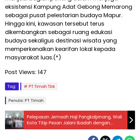
eksistensi Kampung Adat Gebong Memarong
sebagai pusat pelestarian budaya Mapur.
Hingga kini, kawasan tersebut terus
dikembangkan sebagai ruang edukasi
budaya sekaligus destinasi wisata yang
memperkenalkan kearifan lokal kepada
masyarakat luas.(*)
Post Views:
147
Tag:
PT Timah Tbk
Penulis: PT Timah
Pelepasan Jemaah Haji Pangkalpinang, Wali
Kota Titip Pesan Jalani Ibadah dengan
Khidmat