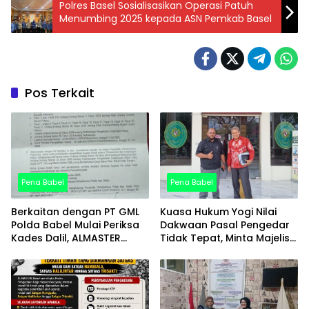
Polres Basel Sosialisasikan Operasi Patuh
Menumbing 2025 kepada ASN Pemkab Basel
Pos Terkait
Pena Babel
Pena Babel
Berkaitan dengan PT GML
Kuasa Hukum Yogi Nilai
Polda Babel Mulai Periksa
Dakwaan Pasal Pengedar
Kades Dalil, ALMASTER
Tidak Tepat, Minta Majelis
Minta Delapan Kades Lain
Hakim Utamakan Fakta
Ikut Dipanggil
Persidangan