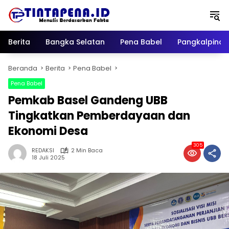
Langsung
ke
konten
Berita
Bangka Selatan
Pena Babel
Pangkalpina
Beranda
Berita
Pena Babel
Pena Babel
Pemkab Basel Gandeng UBB
Tingkatkan Pemberdayaan dan
Ekonomi Desa
305
REDAKSI
2 Min Baca
18 Juli 2025