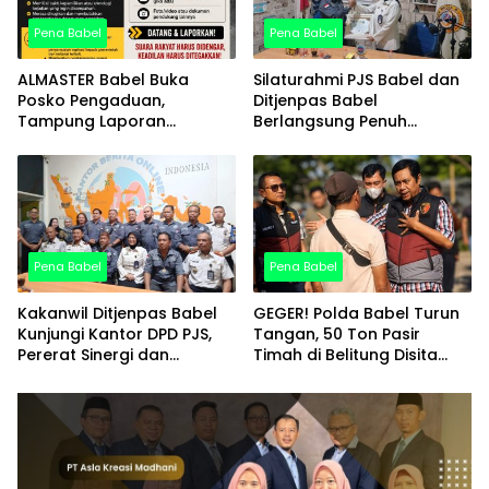
Pena Babel
Pena Babel
ALMASTER Babel Buka
Silaturahmi PJS Babel dan
Posko Pengaduan,
Ditjenpas Babel
Tampung Laporan
Berlangsung Penuh
Masyarakat Terkait Timah
Keakraban, PJS Award
yang Diamankan Satgas
Diserahkan kepada Ade
Agustina
Pena Babel
Pena Babel
Kakanwil Ditjenpas Babel
GEGER! Polda Babel Turun
Kunjungi Kantor DPD PJS,
Tangan, 50 Ton Pasir
Pererat Sinergi dan
Timah di Belitung Disita
Kemitraan
dan Diamankan ke Mako
Brimob