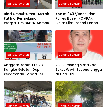
Bangka Selatan
Bangka Selatan
Hiasi Umbul-Umbul Merah
Kodim 0432/Basel dan
Putih di Permukiman
Polres Basel, KOMPAK:
Warga, Tim BAHER: Sambut
Gelar Silaturahmi Tanpa
Dirgahayu RI ke-81
Batas
Bangka Selatan
Bangka Selatan
Anggota komisi l DPRD
2.000 Pasang Mata Jadi
Bangka Selatan Dapil I
Saksi, Wiwin Suseno Unggul
kecamatan Toboali Ali
di Tiga TPS
Muzakir Ikut Hadir di
Pilkades Desa Jeriji
Bangka Selatan
Bangka Selatan