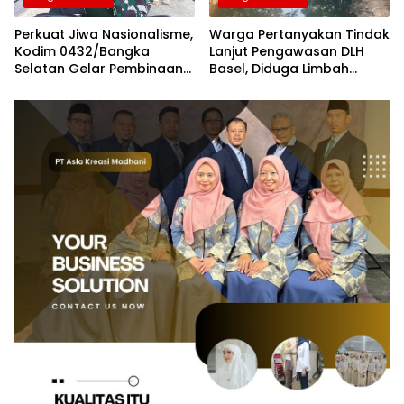
Perkuat Jiwa Nasionalisme,
Warga Pertanyakan Tindak
Kodim 0432/Bangka
Lanjut Pengawasan DLH
Selatan Gelar Pembinaan
Basel, Diduga Limbah
Kesadaran Bela Negara
Tambak Udang Kembali
Cemari Sungai Desa Pasir
Putih