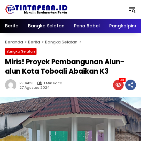
Langsung
ke
konten
Berita
Bangka Selatan
Pena Babel
Pangkalpina
Beranda
Berita
Bangka Selatan
Bangka Selatan
Miris! Proyek Pembangunan Alun-
alun Kota Toboali Abaikan K3
381
REDAKSI
1 Min Baca
27 Agustus 2024