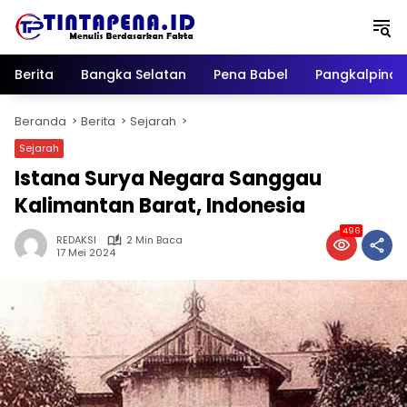
Langsung
ke
konten
Berita
Bangka Selatan
Pena Babel
Pangkalpina
Beranda
Berita
Sejarah
Sejarah
Istana Surya Negara Sanggau
Kalimantan Barat, Indonesia
496
REDAKSI
2 Min Baca
17 Mei 2024