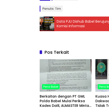
Penulis: Tim
Data PJU Dishub Babel Beruju
Komisi Informasi
Pos Terkait
Pena Babel
Pena B
Berkaitan dengan PT GML
Kuasa H
Polda Babel Mulai Periksa
Dakwaa
Kades Dalil, ALMASTER Minta
Tidak T