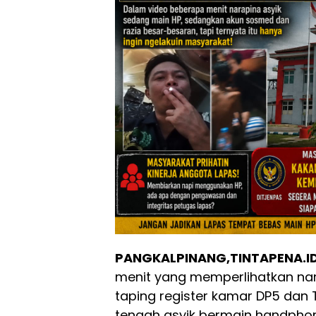
PANGKALPINANG,TINTAPENA.I
menit yang memperlihatkan na
taping register kamar DP5 dan 
tengah asyik bermain handphon