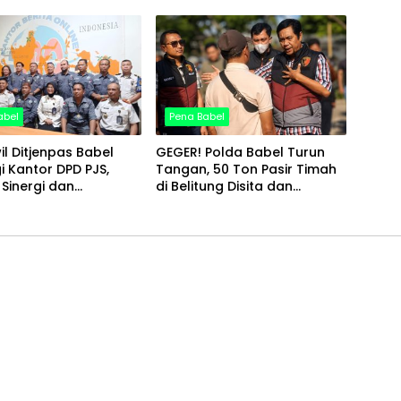
Utamakan Fakta
Timah yang Diamankan
angan
Satgas
abel
Pena Babel
l Ditjenpas Babel
GEGER! Polda Babel Turun
i Kantor DPD PJS,
Tangan, 50 Ton Pasir Timah
 Sinergi dan
di Belitung Disita dan
aan
Diamankan ke Mako Brimob