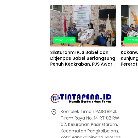
Delapan Kades Lain Ikut
Hakim 
Dipanggil
Persid
Pena Babel
Pena B
Silaturahmi PJS Babel dan
Kakanwi
Ditjenpas Babel Berlangsung
Kunjung
Penuh Keakraban, PJS Award
Pererat
Diserahkan kepada Ade
Kemitr
Agustina
Komplek Timah PASGAR Jl.
Tiram Raya No. 14 RT 02 RW
02, Kelurahan Pasir Garam,
Kecamatan Pangkalbalam,
Kota Pangkalpinang, Provinsi