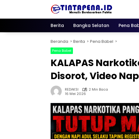
Langsung
ke
konten
Berita
Bangka Selatan
Pena Bab
Beranda
Berita
Pena Babel
Pena Babel
KALAPAS Narkotik
Disorot, Video Nap
REDAKSI
2 Min Baca
16 Mei 2026