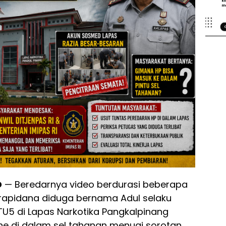
D
— Beredarnya video berdurasi beberapa
rapidana diduga bernama Adul selaku
TU5 di Lapas Narkotika Pangkalpinang
e di dalam sel tahanan menuai sorotan