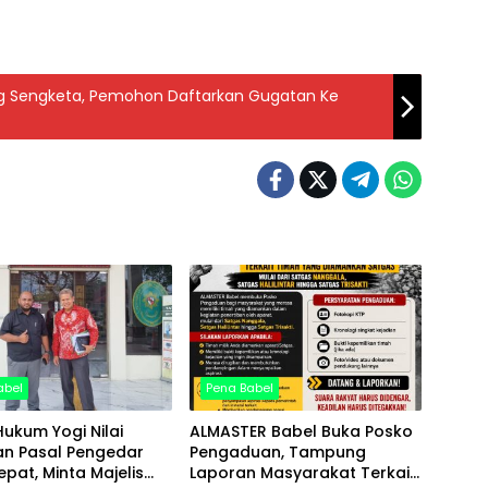
ng Sengketa, Pemohon Daftarkan Gugatan Ke
abel
Pena Babel
ukum Yogi Nilai
ALMASTER Babel Buka Posko
n Pasal Pengedar
Pengaduan, Tampung
epat, Minta Majelis
Laporan Masyarakat Terkait