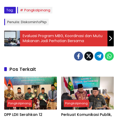
Tag:
Pangkalpinang
Penulis: DiskominfoPkp
Evaluasi Program MBG, Koordinasi dan Mutu
Makanan Jadi Perhatian Bersama
Pos Terkait
Pangkalpinang
Pangkalpinang
DPP LDII Serahkan 12
Perkuat Komunikasi Publik,