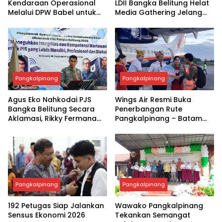
Kendaraan Operasional
LDII Bangka Belitung Helat
Melalui DPW Babel untuk
Media Gathering Jelang
Perkuat Pelayanan
Muswil VI
Organisasi
Pangkalpinang
Pangkalpinang
Agus Eko Nahkodai PJS
Wings Air Resmi Buka
Bangka Belitung Secara
Penerbangan Rute
Aklamasi, Rikky Fermana
Pangkalpinang – Batam
Siap Melaju ke DPP PJS
(PP) Bertepatan dengan
Festival Pasir Padi Kota
Pangkalpinang
Pangkalpinang
Pangkalpinang
192 Petugas Siap Jalankan
Wawako Pangkalpinang
Sensus Ekonomi 2026
Tekankan Semangat