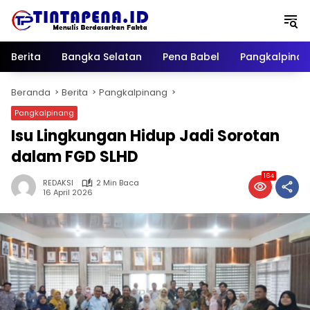
Langsung
ke
konten
Berita
Bangka Selatan
Pena Babel
Pangkalpina
Beranda
Berita
Pangkalpinang
Pangkalpinang
Isu Lingkungan Hidup Jadi Sorotan
dalam FGD SLHD
164
REDAKSI
2 Min Baca
16 April 2026