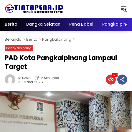
Langsung
ke
konten
Berita
Bangka Selatan
Pena Babel
Pangkalpina
Beranda
Berita
Pangkalpinang
Pangkalpinang
PAD Kota Pangkalpinang Lampaui
Target
177
REDAKSI
2 Min Baca
30 Maret 2026