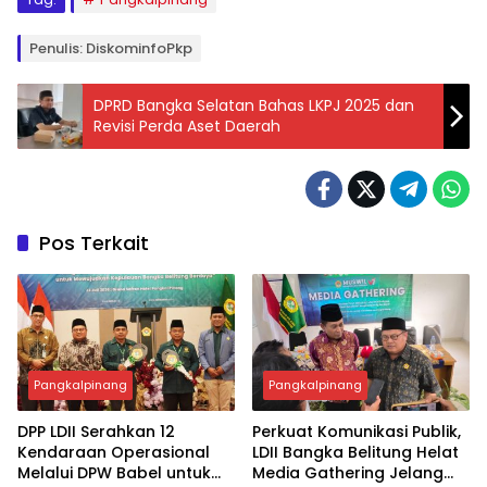
Penulis: DiskominfoPkp
DPRD Bangka Selatan Bahas LKPJ 2025 dan
Revisi Perda Aset Daerah
Pos Terkait
Pangkalpinang
Pangkalpinang
DPP LDII Serahkan 12
Perkuat Komunikasi Publik,
Kendaraan Operasional
LDII Bangka Belitung Helat
Melalui DPW Babel untuk
Media Gathering Jelang