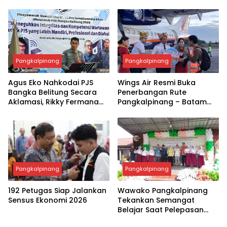
Perkuat Pelayanan
Muswil VI
Organisasi
Pangkalpinang
Pangkalpinang
Agus Eko Nahkodai PJS
Wings Air Resmi Buka
Bangka Belitung Secara
Penerbangan Rute
Aklamasi, Rikky Fermana
Pangkalpinang – Batam
Siap Melaju ke DPP PJS
(PP) Bertepatan dengan
Festival Pasir Padi Kota
Pangkalpinang
Pangkalpinang
Pangkalpinang
192 Petugas Siap Jalankan
Wawako Pangkalpinang
Sensus Ekonomi 2026
Tekankan Semangat
Belajar Saat Pelepasan
Siswa SD Negeri 23