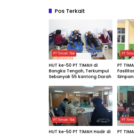
Pos Terkait
PT Timah Tbk
PT Tim
HUT ke-50 PT TIMAH di
PT TIM
Bangka Tengah, Terkumpul
Fasilita
Sebanyak 55 kantong Darah
Simpang
Tenga
PT Timah Tbk
PT Tim
HUT ke-50 PT TIMAH Hadir di
PT TIMA