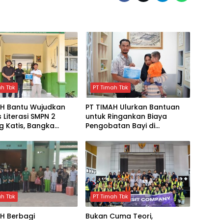
ah Tbk
PT Timah Tbk
AH Bantu Wujudkan
PT TIMAH Ulurkan Bantuan
s Literasi SMPN 2
untuk Ringankan Biaya
 Katis, Bangka
Pengobatan Bayi di
h
Pangkalpinang
ah Tbk
PT Timah Tbk
H Berbagi
Bukan Cuma Teori,