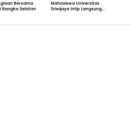
giaan Bersama
Mahasiswa Universitas
di Bangka Selatan
Sriwijaya Intip Langsung
Proses Penambangan TIMAH