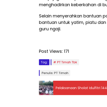
menghadirkan keberkahan di b
Selain menyerahkan bantuan p
bantuan untuk yatim, piatu dan
guru ngaji.
Post Views:
171
Tag:
PT Timah Tbk
Penulis: PT Timah
Pelaksanaan Sholat Idulfitri 1