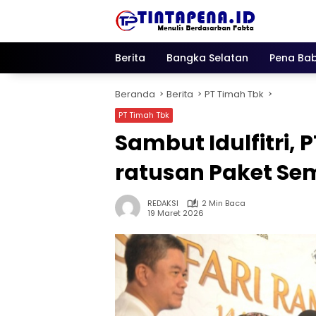
Langsung
ke
konten
Berita
Bangka Selatan
Pena Bab
Beranda
Berita
PT Timah Tbk
PT Timah Tbk
Sambut Idulfitri,
ratusan Paket Se
REDAKSI
2 Min Baca
19 Maret 2026