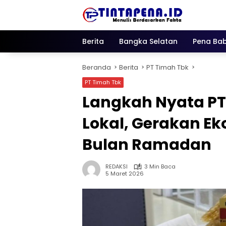
Langsung
ke
konten
Berita
Bangka Selatan
Pena Bab
Beranda
Berita
PT Timah Tbk
PT Timah Tbk
Langkah Nyata P
Lokal, Gerakan E
Bulan Ramadan
REDAKSI
3 Min Baca
5 Maret 2026