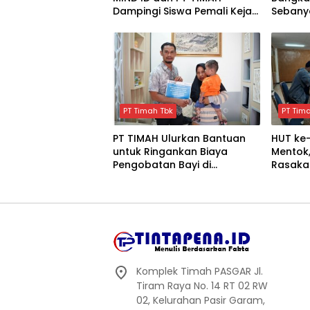
Dampingi Siswa Pemali Kejar
Sebany
Kampus Impian
PT Timah Tbk
PT Tim
PT TIMAH Ulurkan Bantuan
HUT ke-
untuk Ringankan Biaya
Mentok
Pengobatan Bayi di
Rasaka
Pangkalpinang
Keseha
Komplek Timah PASGAR Jl.
Tiram Raya No. 14 RT 02 RW
02, Kelurahan Pasir Garam,