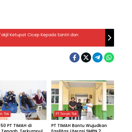
kjil Ketupat Cicep Kepada Santri dan
ah Tbk
PT Timah Tbk
50 PT TIMAH di
PT TIMAH Bantu Wujudkan
 Tengah, Terkumpul
Fasilitas Literasi SMPN 2