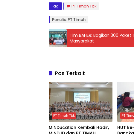
Tag:
PT Timah Tbk
Penulis: PT Timah
Tim BAHER: Bagikan 300 Paket Ta
Masyarakat
Pos Terkait
PT Timah Tbk
PT Tim
MINDucation Kembali Hadir,
HUT ke-
MIND ID dan PT TIMAH
Bangka