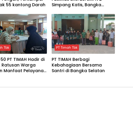
ak 55 kantong Darah
Simpang Katis, Bangka
Tengah
ah Tbk
PT Timah Tbk
50 PT TIMAH Hadir di
PT TIMAH Berbagi
, Ratusan Warga
Kebahagiaan Bersama
n Manfaat Pelayanan
Santri di Bangka Selatan
tan Gratis