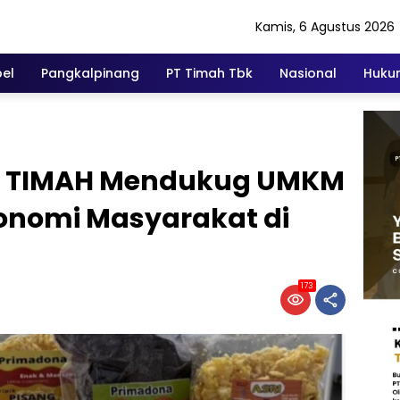
Kamis, 6 Agustus 2026
el
Pangkalpinang
PT Timah Tbk
Nasional
Hukum
T TIMAH Mendukug UMKM
konomi Masyarakat di
173