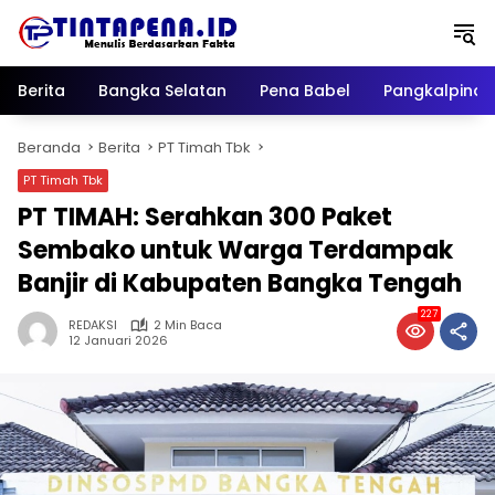
Langsung
ke
konten
Berita
Bangka Selatan
Pena Babel
Pangkalpina
Beranda
Berita
PT Timah Tbk
PT Timah Tbk
PT TIMAH: Serahkan 300 Paket
Sembako untuk Warga Terdampak
Banjir di Kabupaten Bangka Tengah
227
REDAKSI
2 Min Baca
12 Januari 2026