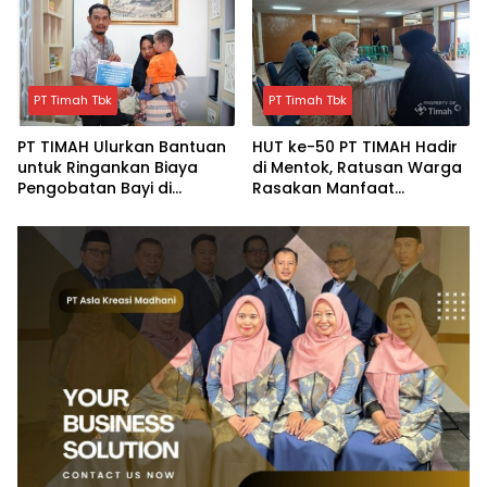
PT Timah Tbk
PT Timah Tbk
PT TIMAH Ulurkan Bantuan
HUT ke-50 PT TIMAH Hadir
untuk Ringankan Biaya
di Mentok, Ratusan Warga
Pengobatan Bayi di
Rasakan Manfaat
Pangkalpinang
Pelayanan Kesehatan
Gratis