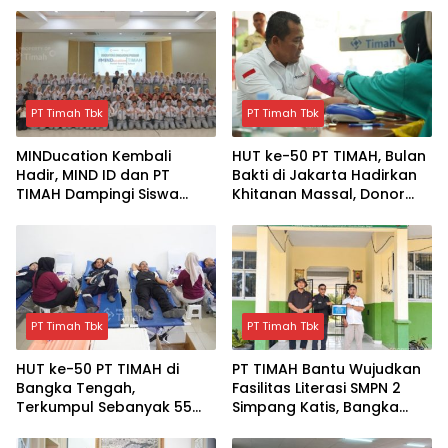
PT Timah Tbk
PT Timah Tbk
MINDucation Kembali
HUT ke-50 PT TIMAH, Bulan
Hadir, MIND ID dan PT
Bakti di Jakarta Hadirkan
TIMAH Dampingi Siswa
Khitanan Massal, Donor
Pemali Kejar Kampus
Darah, dan Layanan
Impian
Kesehatan Gratis
PT Timah Tbk
PT Timah Tbk
HUT ke-50 PT TIMAH di
PT TIMAH Bantu Wujudkan
Bangka Tengah,
Fasilitas Literasi SMPN 2
Terkumpul Sebanyak 55
Simpang Katis, Bangka
kantong Darah
Tengah