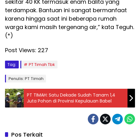
sekitar 40 KK termasuk enam balita yang
terdampak. Bantuan ini sangat bermanfaat
karena hingga saat ini beberapa rumah
warga kami masih tergenang air,” kata Teguh.
(*)
Post Views:
227
Tag:
PT Timah Tbk
Penulis: PT Timah
PT TIMAH: Satu Dekade Sudah Tanam 1,4
Juta Pohon di Provinsi Kepulauan Babel
Pos Terkait