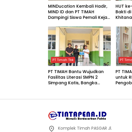
MINDucation Kembali Hadir,
HUT ke-
MIND ID dan PT TIMAH
Bakti d
Dampingi Siswa Pemali Kejar
Khitana
Kampus Impian
Darah,
Keseha
PT Timah Tbk
PT Tim
PT TIMAH Bantu Wujudkan
PT TIM
Fasilitas Literasi SMPN 2
untuk R
Simpang Katis, Bangka
Pengoba
Tengah
Pangka
Komplek Timah PASGAR Jl.