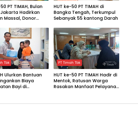
50 PT TIMAH, Bulan
HUT ke-50 PT TIMAH di
i Jakarta Hadirkan
Bangka Tengah, Terkumpul
n Massal, Donor
Sebanyak 55 kantong Darah
 dan Layanan
tan Gratis
ah Tbk
PT Timah Tbk
AH Ulurkan Bantuan
HUT ke-50 PT TIMAH Hadir di
ingankan Biaya
Mentok, Ratusan Warga
tan Bayi di
Rasakan Manfaat Pelayanan
lpinang
Kesehatan Gratis