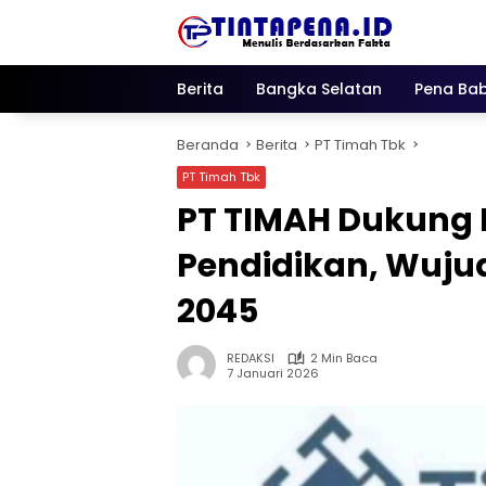
Langsung
ke
konten
Berita
Bangka Selatan
Pena Bab
Beranda
Berita
PT Timah Tbk
PT Timah Tbk
PT TIMAH Dukung
Pendidikan, Wuju
2045
REDAKSI
2 Min Baca
7 Januari 2026