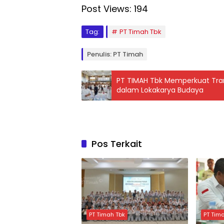
Post Views:
194
Tag:
PT Timah Tbk
Penulis: PT Timah
PT TIMAH Tbk Memperkuat Trans
dalam Lokakarya Budaya
Pos Terkait
PT Timah Tbk
PT Tim