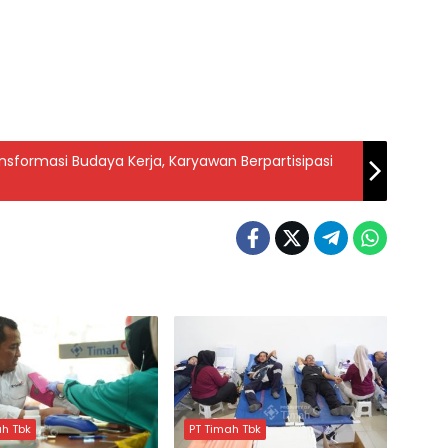
formasi Budaya Kerja, Karyawan Berpartisipasi
ah Tbk
PT Timah Tbk