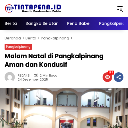
Langsung
ke
konten
Berita
Bangka Selatan
Pena Babel
Pangkalpina
Beranda
Berita
Pangkalpinang
Pangkalpinang
Malam Natal di Pangkalpinang
Aman dan Kondusif
286
REDAKSI
2 Min Baca
24 Desember 2025