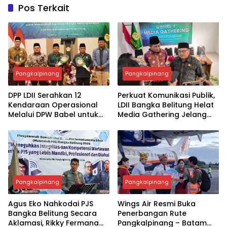
Pos Terkait
Pangkalpinang
Pangkalpinang
DPP LDII Serahkan 12
Perkuat Komunikasi Publik,
Kendaraan Operasional
LDII Bangka Belitung Helat
Melalui DPW Babel untuk
Media Gathering Jelang
Perkuat Pelayanan
Muswil VI
Organisasi
Pangkalpinang
Pangkalpinang
Agus Eko Nahkodai PJS
Wings Air Resmi Buka
Bangka Belitung Secara
Penerbangan Rute
Aklamasi, Rikky Fermana
Pangkalpinang – Batam