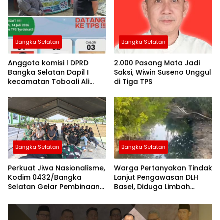
Bangka Selatan
Bangka Selatan
Anggota komisi l DPRD
2.000 Pasang Mata Jadi
Bangka Selatan Dapil I
Saksi, Wiwin Suseno Unggul
kecamatan Toboali Ali
di Tiga TPS
Muzakir Ikut Hadir di
Pilkades Desa Jeriji
Bangka Selatan
Bangka Selatan
Perkuat Jiwa Nasionalisme,
Warga Pertanyakan Tindak
Kodim 0432/Bangka
Lanjut Pengawasan DLH
Selatan Gelar Pembinaan
Basel, Diduga Limbah
Kesadaran Bela Negara
Tambak Udang Kembali
Cemari Sungai Desa Pasir
Putih