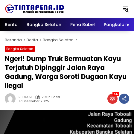
Langsung
ke
konten
Berita
Bangka Selatan
Pena Babel
Pangkalpina
Beranda
Berita
Bangka Selatan
Bangka Selatan
Ngeri! Dump Truk Bermuatan Kayu
Terjatuh Dipinggir Jalan Raya
Gadung, Warga Soroti Dugaan Kayu
Ilegal
542
REDAKSI
2 Min Baca
17 Desember 2025