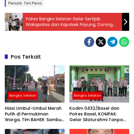
Penulis: Tim Pena
Polres Bangka Selatan Gelar Sertijab
Wakapolres dan Kapolsek Payung, Dorong
Penyegaran Organisasi
Pos Terkait
Bangka Selatan
Bangka Selatan
Hiasi Umbul-Umbul Merah
Kodim 0432/Basel dan
Putih di Permukiman
Polres Basel, KOMPAK:
Warga, Tim BAHER: Sambut
Gelar Silaturahmi Tanpa
Dirgahayu RI ke-81
Batas