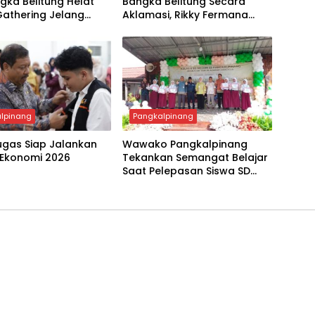
ngka Belitung Helat
Bangka Belitung Secara
Gathering Jelang
Aklamasi, Rikky Fermana
VI
Siap Melaju ke DPP PJS
lpinang
Pangkalpinang
ugas Siap Jalankan
Wawako Pangkalpinang
 Ekonomi 2026
Tekankan Semangat Belajar
Saat Pelepasan Siswa SD
Negeri 23