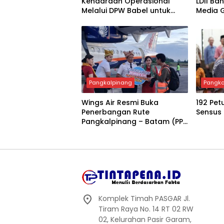
Kendaraan Operasional
LDII Ba
Melalui DPW Babel untuk
Media 
Perkuat Pelayanan
Muswil 
Organisasi
Pangkalpinang
Pangka
Wings Air Resmi Buka
192 Pet
Penerbangan Rute
Sensus
Pangkalpinang – Batam (PP)
Bertepatan dengan Festival
Pasir Padi Kota
Pangkalpinang
Komplek Timah PASGAR Jl.
Tiram Raya No. 14 RT 02 RW
02, Kelurahan Pasir Garam,