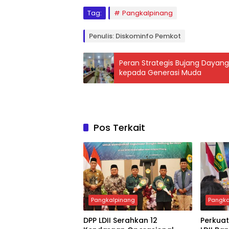
Tag:
Pangkalpinang
Penulis: Diskominfo Pemkot
Peran Strategis Bujang Dayan
kepada Generasi Muda
Pos Terkait
Pangkalpinang
Pangka
DPP LDII Serahkan 12
Perkuat