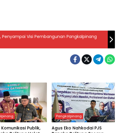
g, Penyampai Visi Pembangunan Pangkalpinang
lpinang
Pangkalpinang
 Komunikasi Publik,
Agus Eko Nahkodai PJS