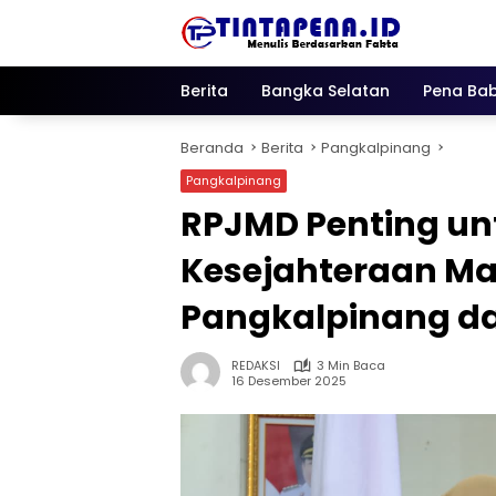
Langsung
ke
konten
Berita
Bangka Selatan
Pena Bab
Beranda
Berita
Pangkalpinang
Pangkalpinang
RPJMD Penting un
Kesejahteraan M
Pangkalpinang dan
REDAKSI
3 Min Baca
16 Desember 2025