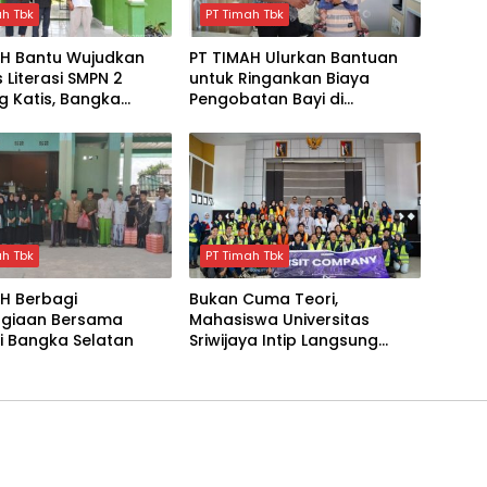
ah Tbk
PT Timah Tbk
AH Bantu Wujudkan
PT TIMAH Ulurkan Bantuan
s Literasi SMPN 2
untuk Ringankan Biaya
 Katis, Bangka
Pengobatan Bayi di
h
Pangkalpinang
ah Tbk
PT Timah Tbk
H Berbagi
Bukan Cuma Teori,
giaan Bersama
Mahasiswa Universitas
di Bangka Selatan
Sriwijaya Intip Langsung
Proses Penambangan TIMAH