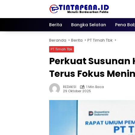
Langsung
ke
konten
Berita
Bangka Selatan
Pena Bab
Beranda
Berita
PT Timah Tbk
PT Timah Tbk
Perkuat Susunan K
Terus Fokus Menin
REDAKSI
1 Min Baca
29 Oktober 2025