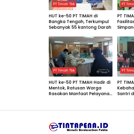
PT Timah Tbk
PT Tim
HUT ke-50 PT TIMAH di
PT TIM
Bangka Tengah, Terkumpul
Fasilita
Sebanyak 55 kantong Darah
Simpang
Tenga
PT Timah Tbk
PT Tim
HUT ke-50 PT TIMAH Hadir di
PT TIMA
Mentok, Ratusan Warga
Kebaha
Rasakan Manfaat Pelayanan
Santri 
Kesehatan Gratis