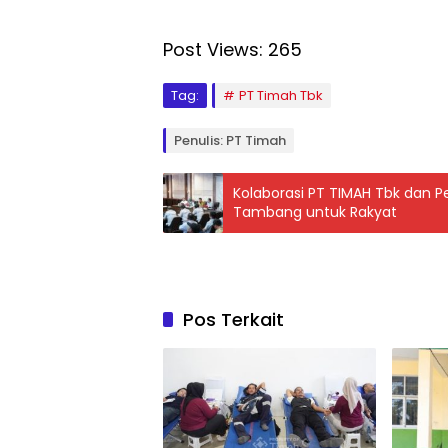
Post Views:
265
Tag:
PT Timah Tbk
Penulis: PT Timah
Kolaborasi PT TIMAH Tbk dan 
Tambang untuk Rakyat
Pos Terkait