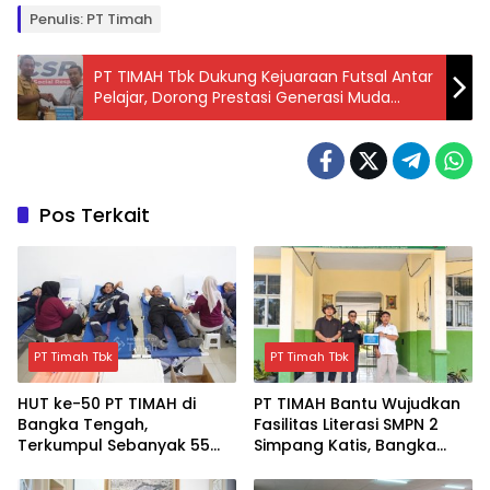
Penulis: PT Timah
PT TIMAH Tbk Dukung Kejuaraan Futsal Antar
Pelajar, Dorong Prestasi Generasi Muda
Bangka Barat
Pos Terkait
PT Timah Tbk
PT Timah Tbk
HUT ke-50 PT TIMAH di
PT TIMAH Bantu Wujudkan
Bangka Tengah,
Fasilitas Literasi SMPN 2
Terkumpul Sebanyak 55
Simpang Katis, Bangka
kantong Darah
Tengah