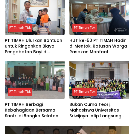
PT Timah Tbk
PT Timah Tbk
PT TIMAH Ulurkan Bantuan
HUT ke-50 PT TIMAH Hadir
untuk Ringankan Biaya
di Mentok, Ratusan Warga
Pengobatan Bayi di
Rasakan Manfaat
Pangkalpinang
Pelayanan Kesehatan
Gratis
PT Timah Tbk
PT Timah Tbk
PT TIMAH Berbagi
Bukan Cuma Teori,
Kebahagiaan Bersama
Mahasiswa Universitas
Santri di Bangka Selatan
Sriwijaya Intip Langsung
Proses Penambangan
TIMAH