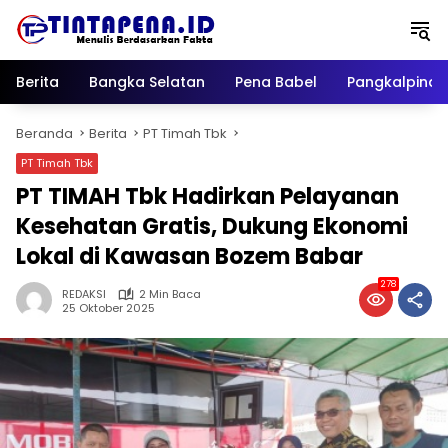
Langsung
ke
konten
Berita
Bangka Selatan
Pena Babel
Pangkalpina
Beranda
Berita
PT Timah Tbk
PT Timah Tbk
PT TIMAH Tbk Hadirkan Pelayanan
Kesehatan Gratis, Dukung Ekonomi
Lokal di Kawasan Bozem Babar
278
REDAKSI
2 Min Baca
25 Oktober 2025