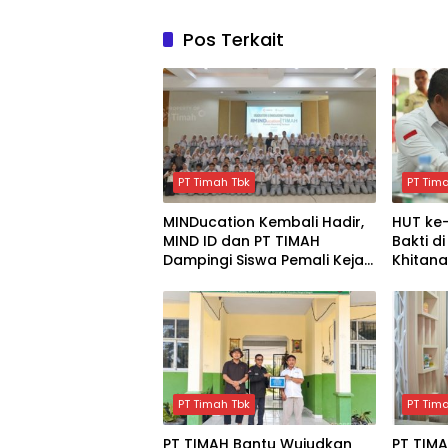
Pos Terkait
PT Timah Tbk
PT Tim
MINDucation Kembali Hadir,
HUT ke-
MIND ID dan PT TIMAH
Bakti d
Dampingi Siswa Pemali Kejar
Khitana
Kampus Impian
Darah,
Keseha
PT Timah Tbk
PT Tim
PT TIMAH Bantu Wujudkan
PT TIM