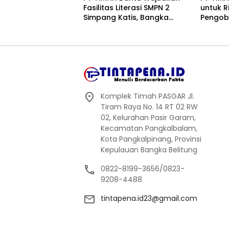
Fasilitas Literasi SMPN 2
untuk R
Simpang Katis, Bangka
Pengoba
Tengah
Pangka
Komplek Timah PASGAR Jl.
Tiram Raya No. 14 RT 02 RW
02, Kelurahan Pasir Garam,
Kecamatan Pangkalbalam,
Kota Pangkalpinang, Provinsi
Kepulauan Bangka Belitung
0822-8199-3656/0823-
9208-4488
tintapena.id23@gmail.com