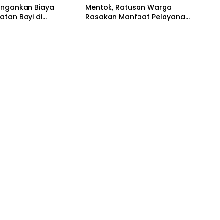
ingankan Biaya
Mentok, Ratusan Warga
tan Bayi di
Rasakan Manfaat Pelayanan
lpinang
Kesehatan Gratis