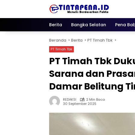
Langsung
ke
konten
Berita
Bangka Selatan
Pena Bab
Beranda
Berita
PT Timah Tbk
PT Timah Tbk
PT Timah Tbk Du
Sarana dan Prasar
Damar Belitung T
REDAKSI
2 Min Baca
30 September 2025