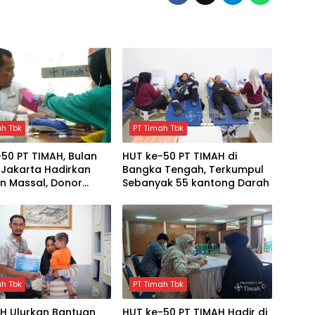
ah Tbk
PT Timah Tbk
50 PT TIMAH, Bulan
HUT ke-50 PT TIMAH di
i Jakarta Hadirkan
Bangka Tengah, Terkumpul
n Massal, Donor
Sebanyak 55 kantong Darah
 dan Layanan
tan Gratis
ah Tbk
PT Timah Tbk
AH Ulurkan Bantuan
HUT ke-50 PT TIMAH Hadir di