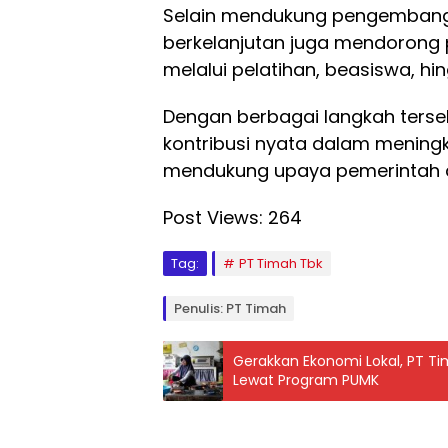
Selain mendukung pengembangan
berkelanjutan juga mendorong 
melalui pelatihan, beasiswa, hi
Dengan berbagai langkah ters
kontribusi nyata dalam meningk
mendukung upaya pemerintah 
Post Views:
264
Tag:
PT Timah Tbk
Penulis: PT Timah
Gerakkan Ekonomi Lokal, PT T
Lewat Program PUMK