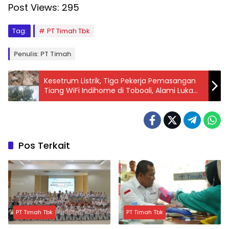
Post Views:
295
Tag:
PT Timah Tbk
Penulis: PT Timah
Kesetrum Listrik, Tiga Pekerja Pemasangan
Tiang WiFi Indihome di Toboali, Alami Luka
Bakar
Pos Terkait
PT Timah Tbk
PT Timah Tbk