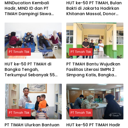
MINDucation Kembali
HUT ke-50 PT TIMAH, Bulan
Hadir, MIND ID dan PT
Bakti di Jakarta Hadirkan
TIMAH Dampingi Siswa
Khitanan Massal, Donor
Pemali Kejar Kampus
Darah, dan Layanan
Impian
Kesehatan Gratis
PT Timah Tbk
PT Timah Tbk
HUT ke-50 PT TIMAH di
PT TIMAH Bantu Wujudkan
Bangka Tengah,
Fasilitas Literasi SMPN 2
Terkumpul Sebanyak 55
Simpang Katis, Bangka
kantong Darah
Tengah
PT Timah Tbk
PT Timah Tbk
PT TIMAH Ulurkan Bantuan
HUT ke-50 PT TIMAH Hadir