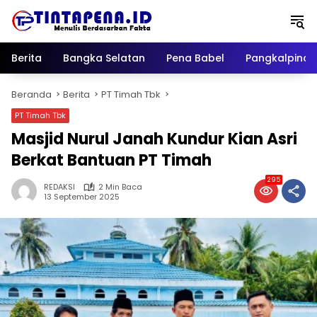
Langsung
ke
konten
Berita
Bangka Selatan
Pena Babel
Pangkalpina
Beranda
Berita
PT Timah Tbk
PT Timah Tbk
Masjid Nurul Janah Kundur Kian Asri
Berkat Bantuan PT Timah
295
REDAKSI
2 Min Baca
13 September 2025