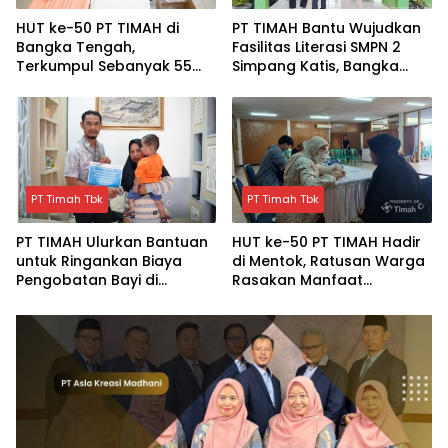
HUT ke-50 PT TIMAH di
PT TIMAH Bantu Wujudkan
Bangka Tengah,
Fasilitas Literasi SMPN 2
Terkumpul Sebanyak 55
Simpang Katis, Bangka
kantong Darah
Tengah
PT Timah Tbk
PT Timah Tbk
PT TIMAH Ulurkan Bantuan
HUT ke-50 PT TIMAH Hadir
untuk Ringankan Biaya
di Mentok, Ratusan Warga
Pengobatan Bayi di
Rasakan Manfaat
Pangkalpinang
Pelayanan Kesehatan
Gratis