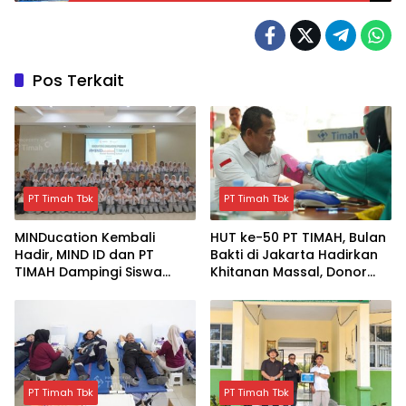
Pos Terkait
PT Timah Tbk
PT Timah Tbk
MINDucation Kembali
HUT ke-50 PT TIMAH, Bulan
Hadir, MIND ID dan PT
Bakti di Jakarta Hadirkan
TIMAH Dampingi Siswa
Khitanan Massal, Donor
Pemali Kejar Kampus
Darah, dan Layanan
Impian
Kesehatan Gratis
PT Timah Tbk
PT Timah Tbk