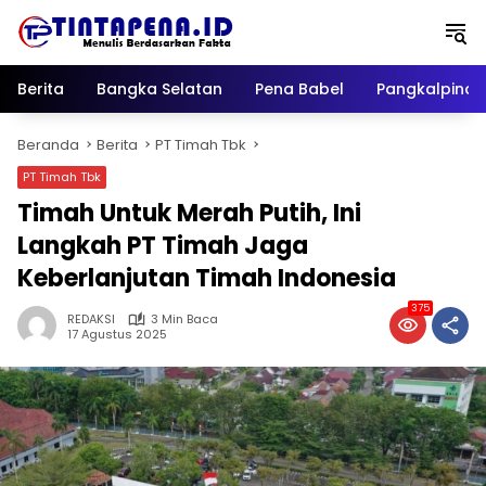
Langsung
ke
konten
Berita
Bangka Selatan
Pena Babel
Pangkalpina
Beranda
Berita
PT Timah Tbk
PT Timah Tbk
Timah Untuk Merah Putih, Ini
Langkah PT Timah Jaga
Keberlanjutan Timah Indonesia
375
REDAKSI
3 Min Baca
17 Agustus 2025