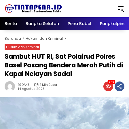
Langsung
ke
konten
Berita
Bangka Selatan
Pena Babel
Pangkalpina
Beranda
Hukum dan Kriminal
Hukum dan Kriminal
Sambut HUT RI, Sat Polairud Polres
Basel Pasang Bendera Merah Putih di
Kapal Nelayan Sadai
346
REDAKSI
1 Min Baca
14 Agustus 2025