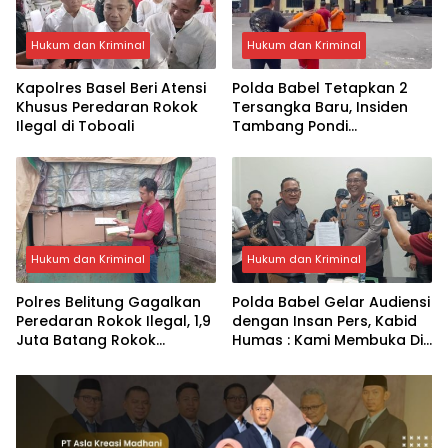
Hukum dan Kriminal
Hukum dan Kriminal
Kapolres Basel Beri Atensi
Polda Babel Tetapkan 2
Khusus Peredaran Rokok
Tersangka Baru, Insiden
Ilegal di Toboali
Tambang Pondi
Kabupaten Bangka
Hukum dan Kriminal
Hukum dan Kriminal
Polres Belitung Gagalkan
Polda Babel Gelar Audiensi
Peredaran Rokok Ilegal, 1,9
dengan Insan Pers, Kabid
Juta Batang Rokok
Humas : Kami Membuka Diri
Diamankan
untuk Motivasi Perbaikan
Polri