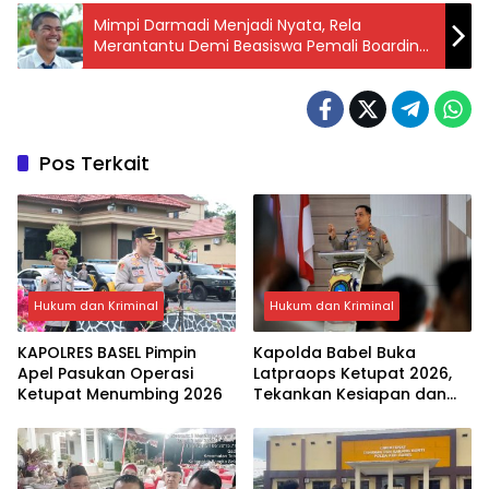
Mimpi Darmadi Menjadi Nyata, Rela
Merantantu Demi Beasiswa Pemali Boarding
School PT Timah
Pos Terkait
Hukum dan Kriminal
Hukum dan Kriminal
KAPOLRES BASEL Pimpin
Kapolda Babel Buka
Apel Pasukan Operasi
Latpraops Ketupat 2026,
Ketupat Menumbing 2026
Tekankan Kesiapan dan
Kualitas Pelayanan
Masyarakat