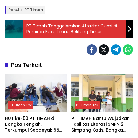
Penulis: PT Timah
PT Timah Tenggelamkan Atraktor Cumi di
Perairan Buku Limau Belitung Timur
Pos Terkait
PT Timah Tbk
PT Timah Tbk
HUT ke-50 PT TIMAH di
PT TIMAH Bantu Wujudkan
Bangka Tengah,
Fasilitas Literasi SMPN 2
Terkumpul Sebanyak 55
Simpang Katis, Bangka
kantong Darah
Tengah