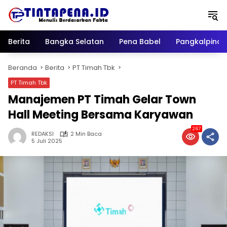
Langsung
ke
konten
Berita
Bangka Selatan
Pena Babel
Pangkalpina
Beranda
Berita
PT Timah Tbk
PT Timah Tbk
Manajemen PT Timah Gelar Town
Hall Meeting Bersama Karyawan
267
REDAKSI
2 Min Baca
5 Juli 2025