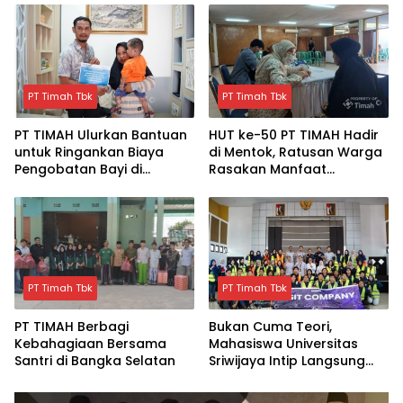
PT Timah Tbk
PT Timah Tbk
PT TIMAH Ulurkan Bantuan
HUT ke-50 PT TIMAH Hadir
untuk Ringankan Biaya
di Mentok, Ratusan Warga
Pengobatan Bayi di
Rasakan Manfaat
Pangkalpinang
Pelayanan Kesehatan
Gratis
PT Timah Tbk
PT Timah Tbk
PT TIMAH Berbagi
Bukan Cuma Teori,
Kebahagiaan Bersama
Mahasiswa Universitas
Santri di Bangka Selatan
Sriwijaya Intip Langsung
Proses Penambangan
TIMAH